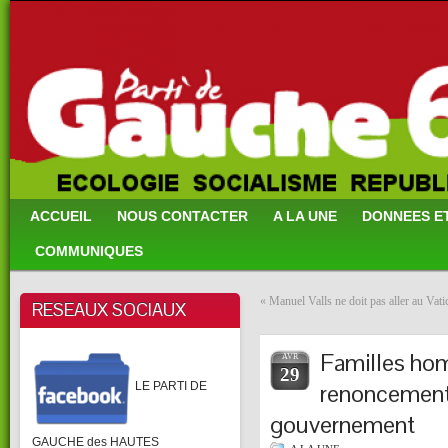
ACCUEIL
NOUS CONTACTER
A LA UNE
DONNEES E
COMMUNIQUES
«
Manuel Valls ne doit pas aller au Vati
RESEAUX SOCIAUX
Familles homo
AVR
29
renoncement
LE PARTI DE
gouvernement
GAUCHE des HAUTES