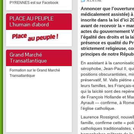
A LA UNE
PYRENNES est sur Facebook
Annoncer que l’ouverture
médicalement
assistée) 
PLACE AU PEUPLE
inscrite dans la loi d’ici
20
L'humain d'abord
avant de recevoir la « ma
actes du gouvernement Va
l’égalité des droits et la la
présence es qualité du P
strictement religieuse, co
Grand Marché
principes de notre Républ
Transatlantique
En assistant à la canonisa
sérophobe, Jean-Paul II, qui
Formation sur le Grand Marché
positions obscurantistes, mi
Transatlantique
préservatif, M. Valls piétine
leurs familles, les Français-
qui la laïcité sont des rep
de François Hollande et M
Ayrault — confirme, à Rome,
l’église catholique.
Laurence Rossignol, nouvell
famille, confirme cette « po
catholiques traditionalistes,