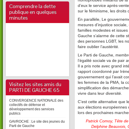
homophobes militants de la «
Comprendre la dette
d’eux le service après-ve
publique en quelques
sur le féminisme, les droits
minutes
En parallèle, Le gouverneme
mesures d’injustice sociale,
familles modestes et issues
Gauche s’alarme de cette str
des personnes LGBT, les n
faire oublier l’austérité.
Le Parti de Gauche, membre
l’égalité sociale va de pair a
Il a pris note avec grand i
rapport coordonné par Irène
gouvernement qui l’avait c
les femmes de la PMA, la con
Visitez les sites amis du
simplification des démarches
PARTI DE GAUCHE 65
vivre dans leur diversité.
CONVERGENCE NATIONALE des
C’est cette alternative que
collectifs de défense et
aux élections européennes 
développement des services
lors des prochaines marches
publics
Patrick Comoy, Tête de
GAVROCHE : Le site des jeunes du
Parti de Gauche
Delphine Beauvois, 