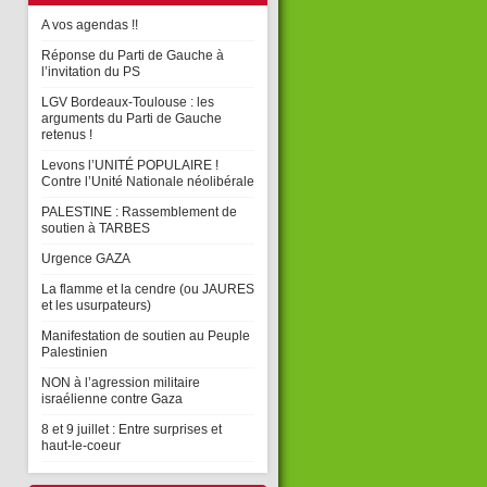
A vos agendas !!
Réponse du Parti de Gauche à
l’invitation du PS
LGV Bordeaux-Toulouse : les
arguments du Parti de Gauche
retenus !
Levons l’UNITÉ POPULAIRE !
Contre l’Unité Nationale néolibérale
PALESTINE : Rassemblement de
soutien à TARBES
Urgence GAZA
La flamme et la cendre (ou JAURES
et les usurpateurs)
Manifestation de soutien au Peuple
Palestinien
NON à l’agression militaire
israélienne contre Gaza
8 et 9 juillet : Entre surprises et
haut-le-coeur