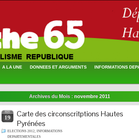
A LA UNE
DONNEES ET ARGUMENTS
INFORMATIONS DE
Archives du Mois :
novembre 2011
Carte des circonscritptions Hautes
NOV
19
Pyrénées
ELECTIONS 2012
,
INFORMATIONS
DEPARTEMENTALES