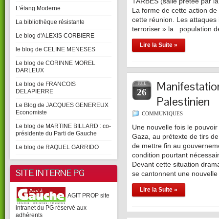
TARBES (salle prêtée par la
L'étang Moderne
La forme de cette action de s
cette réunion. Les attaques
La bibliothèque résistante
terroriser » la population 
Le blog d'ALEXIS CORBIERE
Lire la Suite »
le blog de CELINE MENESES
Le blog de CORINNE MOREL
DARLEUX
Manifestatio
Le blog de FRANCOIS
JUIL
26
DELAPIERRE
Palestinien
Le Blog de JACQUES GENEREUX
Economiste
COMMUNIQUES
Le blog de MARTINE BILLARD : co-
Une nouvelle fois le pouvoir
présidente du Parti de Gauche
Gaza, au prétexte de tirs de
de mettre fin au gouverneme
Le blog de RAQUEL GARRIDO
condition pourtant nécessair
Devant cette situation dra
SITE INTERNE PG
se cantonnent une nouvelle
Lire la Suite »
AGIT PROP site
intranet du PG réservé aux
adhérents