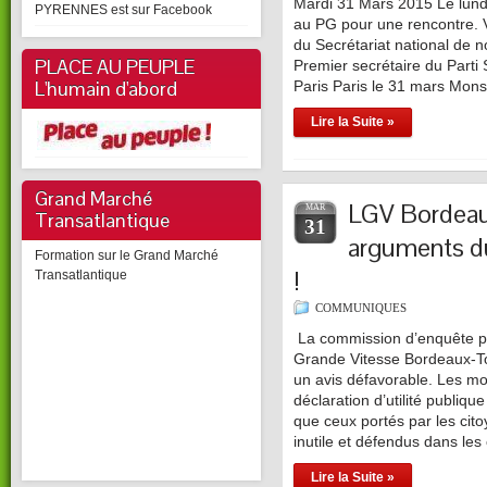
Mardi 31 Mars 2015 Le lundi
PYRENNES est sur Facebook
au PG pour une rencontre. V
du Secrétariat national de 
PLACE AU PEUPLE
Premier secrétaire du Parti
L'humain d'abord
Paris Paris le 31 mars Mons
Lire la Suite »
Grand Marché
LGV Bordeau
MAR
Transatlantique
31
arguments du
Formation sur le Grand Marché
!
Transatlantique
COMMUNIQUES
La commission d’enquête pub
Grande Vitesse Bordeaux-To
un avis défavorable. Les mo
déclaration d’utilité publiq
que ceux portés par les cito
inutile et défendus dans les
Lire la Suite »