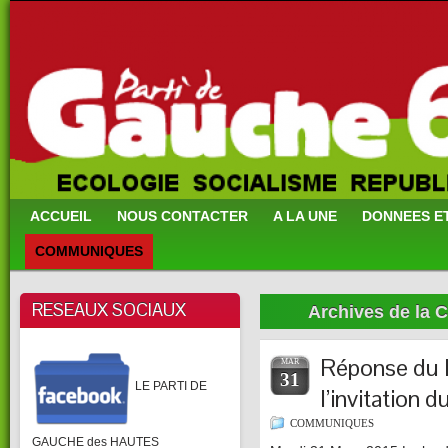
ACCUEIL
NOUS CONTACTER
A LA UNE
DONNEES E
COMMUNIQUES
RESEAUX SOCIAUX
Archives de la C
Réponse du P
MAR
31
LE PARTI DE
l’invitation 
COMMUNIQUES
GAUCHE des HAUTES