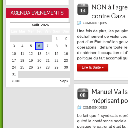
NON à l’agres
JUIL
14
AGENDA EVENEMENTS
contre Gaza
COMMUNIQUES
Août 2026
Une fois de plus, les peuple
Lun
Mar
Mer
Jeu
Ven
Sam
Dim
déchaînement de violences b
1
2
part d’un État israélien gou
3
4
5
6
7
8
9
opérations : défaire toute r
d’entériner l’occupation et d
10
11
12
13
14
15
16
politique du fait accompli q
17
18
19
20
21
22
23
24
25
26
27
28
29
30
Lire la Suite »
31
«Juil
Sep»
Manuel Valls
JUIL
08
méprisant po
COMMUNIQUES
Le fait que 4 syndicats repr
quitté la conférence social
puisque le patronat était là.