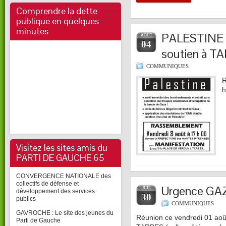
Comprendre la dette
publique en quelques
minutes
PALESTINE 
AOÛT
04
soutien à T
COMMUNIQUES
R
h
Visitez les sites amis du
PARTI DE GAUCHE 65
CONVERGENCE NATIONALE des
collectifs de défense et
Urgence GA
JUIL
développement des services
30
publics
COMMUNIQUES
GAVROCHE : Le site des jeunes du
Réunion ce vendredi 01 août
Parti de Gauche