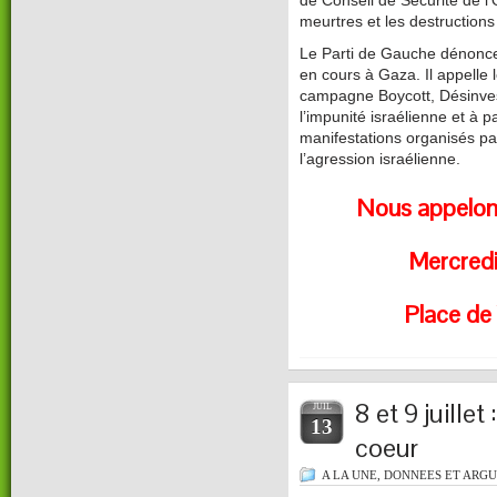
de Conseil de Sécurité de l’
meurtres et les destructions
Le Parti de Gauche dénonce
en cours à Gaza. Il appelle le
campagne Boycott, Désinves
l’impunité israélienne et à 
manifestations organisés p
l’agression israélienne.
Nous appelon
Mercredi
Place de
8 et 9 juillet
JUIL
13
coeur
A LA UNE
,
DONNEES ET ARG