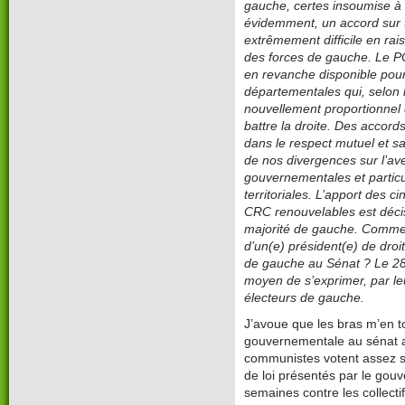
gauche, certes insoumise à
évidemment, un accord sur to
extrêmement difficile en ra
des forces de gauche. Le PC
en revanche disponible pour
départementales qui, selon 
nouvellement proportionnel
battre la droite. Des accor
dans le respect mutuel et sa
de nos divergences sur l’av
gouvernementales et particul
territoriales. L’apport des 
CRC renouvelables est décisi
majorité de gauche. Comment
d’un(e) président(e) de droit
de gauche au Sénat ? Le 28 
moyen de s’exprimer, par leu
électeurs de gauche.
J’avoue que les bras m’en to
gouvernementale au sénat a
communistes votent assez sou
de loi présentés par le gou
semaines contre les collectif