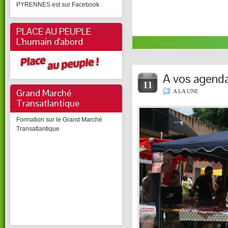
national de notre parti M. Jea
PYRENNES est sur Facebook
Parti Socialiste 10 Rue de Sol
premier secrétaire, Votre …
Voir l'article entier
PLACE AU PEUPLE
L'humain d'abord
A vos agenda
NOV
11
Grand Marché
A LA UNE
Transatlantique
Formation sur le Grand Marché
Transatlantique