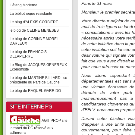
Paris le 31 mars
L'étang Moderne
Monsieur le premier secréta
La bibliothèque résistante
Votre directeur adjoint de c
Le blog d'ALEXIS CORBIERE
mail de trois lignes ce lund
le blog de CELINE MENESES
« consultations » avec les 
nécessaire après votre terri
Le blog de CORINNE MOREL
DARLEUX
de cette initiative dans la 
cette invitation soit lancée
Le blog de FRANCOIS
désinvolture qui signale vo
DELAPIERRE
fait que vous ayez distrait l
Le Blog de JACQUES GENEREUX
pour nous adresser ce mes
Economiste
Nous allons cependant la
Le blog de MARTINE BILLARD : co-
départementales est sans a
présidente du Parti de Gauche
une victoire écrasante de
Le blog de RAQUEL GARRIDO
déroute de votre parti
malheureusement pas à 
candidatures citoyennes q
SITE INTERNE PG
d’EELV, nous avons proposé
Durant cette élection vo
AGIT PROP site
d’appeler à une unité facti
intranet du PG réservé aux
gouvernement, pour faire 
adhérents