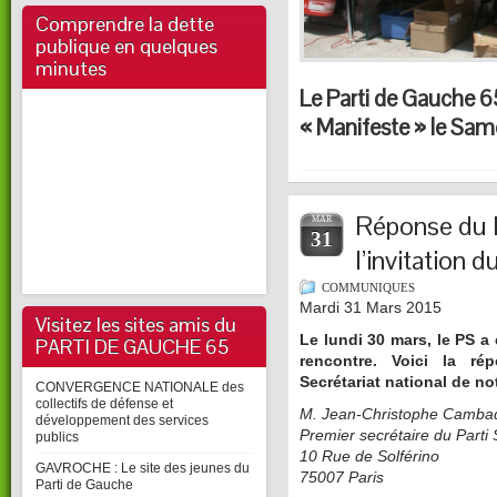
Comprendre la dette
publique en quelques
minutes
Le Parti de Gauche 
« Manifeste » le Same
Réponse du P
MAR
31
l’invitation 
COMMUNIQUES
Mardi 31 Mars 2015
Visitez les sites amis du
Le lundi 30 mars, le PS a
PARTI DE GAUCHE 65
rencontre. Voici la r
Secrétariat national de not
CONVERGENCE NATIONALE des
collectifs de défense et
M. Jean-Christophe Cambad
développement des services
Premier secrétaire du Parti 
publics
10 Rue de Solférino
GAVROCHE : Le site des jeunes du
75007 Paris
Parti de Gauche