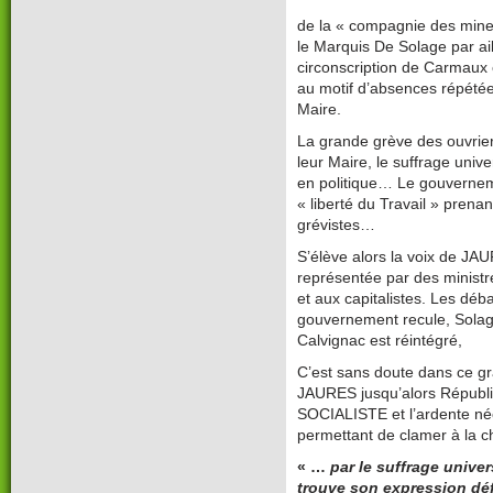
de la « compagnie des mine
le Marquis De Solage par ai
circonscription de Carmaux e
au motif d’absences répétée
Maire.
La grande grève des ouvrie
leur Maire, le suffrage unive
en politique… Le gouvernem
« liberté du Travail » prenan
grévistes…
S’élève alors la voix de JA
représentée par des ministr
et aux capitalistes. Les déba
gouvernement recule, Sola
Calvignac est réintégré,
C’est sans doute dans ce g
JAURES jusqu’alors Républic
SOCIALISTE et l’ardente n
permettant de clamer à la c
« …
par le suffrage univer
trouve son expression déf