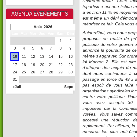
l’extrême-droite. Cette t
tripartisme est une fiction
AGENDA EVENEMENTS
à environ 11 % en moyenne 
est même un déni démocrat
mépriser ce fait. Cela vous
Août 2026
Aujourd’hui, vous nous propo
Lun
Mar
Mer
Jeu
Ven
Sam
Dim
proposez en réalité de pré
1
2
politique de votre gouvern
3
4
5
6
7
8
9
annoncé la poursuite de cet
même s’aggraver. Sur ordre 
10
11
12
13
14
15
16
loi Macron 2. Elle est pir
17
18
19
20
21
22
23
d’attaque des acquis du mo
24
25
26
27
28
29
30
dont nous continuons à com
passage en force du 49.3 à
31
pas espoir de vous faire 
«Juil
Sep»
organisations syndicales lor
contre votre politique. Po
vous avez accepté 30 mi
imposées par la Commiss
votées. Vous savez comm
accepté une réduction d
rapidement. Par ailleurs, l
mesures les plus anti-écol