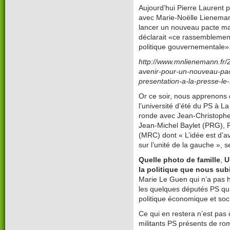
Aujourd’hui Pierre Laurent p
avec Marie-Noëlle Lienema
lancer un nouveau pacte majo
déclarait «ce rassemblement
politique gouvernementale»
http://www.mnlienemann.fr/
avenir-pour-un-nouveau-pac
presentation-a-la-presse-le-
Or ce soir, nous apprenons 
l’université d’été du PS à L
ronde avec Jean-Christoph
Jean-Michel Baylet (PRG), 
(MRC) dont « L’idée est d’av
sur l’unité de la gauche », s
Quelle photo de famille
,
U
la politique que nous su
Marie Le Guen qui n’a pas hé
les quelques députés PS qui 
politique économique et soci
Ce qui en restera n’est pas 
militants PS présents de ro