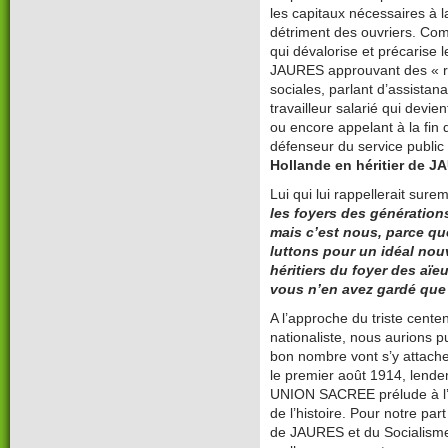
les capitaux nécessaires à l
détriment des ouvriers. Co
qui dévalorise et précarise 
JAURES approuvant des « ré
sociales, parlant d’assistanat
travailleur salarié qui devien
ou encore appelant à la fin d
défenseur du service publi
Hollande en héritier de J
Lui qui lui rappellerait sur
les foyers des génération
mais c’est nous, parce q
luttons pour un idéal nou
héritiers du foyer des aïe
vous n’en avez gardé que 
A l’approche du triste cente
nationaliste, nous aurions p
bon nombre vont s’y attacher
le premier août 1914, lende
UNION SACREE prélude à l’
de l’histoire. Pour notre pa
de JAURES et du Socialism