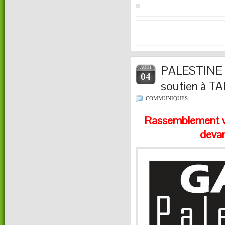
PALESTINE 
AOÛT
04
soutien à T
COMMUNIQUES
Rassemblement ve
devan