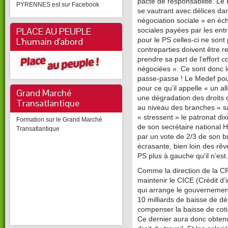
pacte de responsabilité. Le
PYRENNES est sur Facebook
se vautrant avec délices dan
négociation sociale » en éc
PLACE AU PEUPLE
sociales payées par les entr
L'humain d'abord
pour le PS celles-ci ne sont
contreparties doivent être r
prendre sa part de l’effort 
négociées ». Ce sont donc le
passe-passe ! Le Medef pou
pour ce qu’il appelle « un al
Grand Marché
une dégradation des droits d
Transatlantique
au niveau des branches « san
« stressent » le patronat dix
Formation sur le Grand Marché
de son secrétaire national Ha
Transatlantique
par un vote de 2/3 de son bu
écrasante, bien loin des rêv
PS plus à gauche qu’il n’est.
Comme la direction de la C
maintenir le CICE (Crédit d’i
qui arrange le gouvernement
10 milliards de baisse de d
compenser la baisse de coti
Ce dernier aura donc obtenu