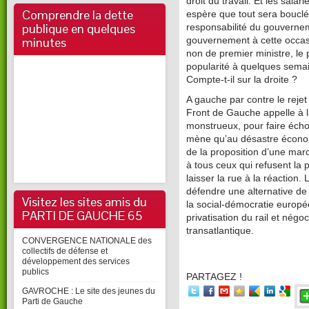
droit du travail. Et les salar
Comprendre la dette
espère que tout sera bouclé
publique en quelques
responsabilité du gouvernem
minutes
gouvernement à cette occas
non de premier ministre, le
popularité à quelques semai
Compte-t-il sur la droite ?
A gauche par contre le rejet
Front de Gauche appelle à l
monstrueux, pour faire échou
mène qu’au désastre économi
de la proposition d’une marc
à tous ceux qui refusent la p
laisser la rue à la réaction
défendre une alternative de
Visitez les sites amis du
la social-démocratie europée
PARTI DE GAUCHE 65
privatisation du rail et nég
transatlantique.
CONVERGENCE NATIONALE des
collectifs de défense et
développement des services
publics
PARTAGEZ !
GAVROCHE : Le site des jeunes du
Parti de Gauche