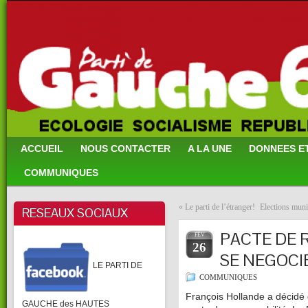
ACCUEIL
NOUS CONTACTER
A LA UNE
DONNEES E
COMMUNIQUES
«
Le parti de l’étranger!
Elections mu
RESEAUX SOCIAUX
PACTE DE R
FÉV
26
SE NEGOCIE
LE PARTI DE
COMMUNIQUES
François Hollande a décidé 
GAUCHE des HAUTES