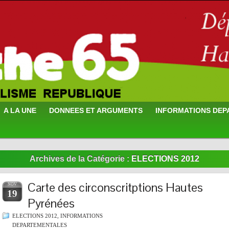
A LA UNE
DONNEES ET ARGUMENTS
INFORMATIONS DE
Archives de la Catégorie :
ELECTIONS 2012
Carte des circonscritptions Hautes
NOV
19
Pyrénées
ELECTIONS 2012
,
INFORMATIONS
DEPARTEMENTALES