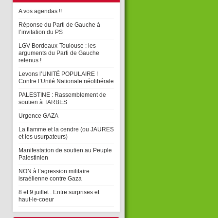
A vos agendas !!
Réponse du Parti de Gauche à
l’invitation du PS
LGV Bordeaux-Toulouse : les
arguments du Parti de Gauche
retenus !
Levons l’UNITÉ POPULAIRE !
Contre l’Unité Nationale néolibérale
PALESTINE : Rassemblement de
soutien à TARBES
Urgence GAZA
La flamme et la cendre (ou JAURES
et les usurpateurs)
Manifestation de soutien au Peuple
Palestinien
NON à l’agression militaire
israélienne contre Gaza
8 et 9 juillet : Entre surprises et
haut-le-coeur