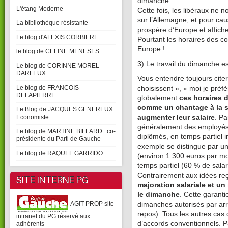
dimanche…
L'étang Moderne
Cette fois, les libéraux n
sur l’Allemagne, et pour caus
La bibliothèque résistante
prospère d’Europe et affich
Le blog d'ALEXIS CORBIERE
Pourtant les horaires des c
Europe !
le blog de CELINE MENESES
3) Le travail du dimanche e
Le blog de CORINNE MOREL
DARLEUX
Vous entendre toujours citer 
Le blog de FRANCOIS
choisissent », « moi je préfè
DELAPIERRE
globalement
ces horaires d
comme un chantage à la s
Le Blog de JACQUES GENEREUX
Economiste
augmenter leur salaire
. P
généralement des employés 
Le blog de MARTINE BILLARD : co-
diplômés, en temps partiel 
présidente du Parti de Gauche
exemple se distingue par un
Le blog de RAQUEL GARRIDO
(environ 1 300 euros par moi
temps partiel (60 % de salar
Contrairement aux idées re
SITE INTERNE PG
majoration salariale et u
le dimanche
. Cette garanti
AGIT PROP site
dimanches autorisés par arrê
repos). Tous les autres cas
intranet du PG réservé aux
d’accords conventionnels. 
adhérents