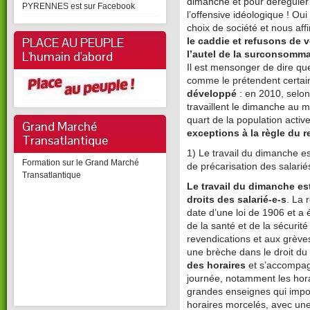
dimanche et pour déréguler
PYRENNES est sur Facebook
l’offensive idéologique ! Oui
choix de société et nous af
PLACE AU PEUPLE
le caddie et refusons de vo
L'humain d'abord
l’autel de la surconsomma
Il est mensonger de dire que
comme le prétendent certain
développé
: en 2010, selon
travaillent le dimanche au m
quart de la population active
Grand Marché
exceptions à la règle du r
Transatlantique
1) Le travail du dimanche est
Formation sur le Grand Marché
de précarisation des salarié
Transatlantique
Le travail du dimanche est
droits des salarié-e-s
. La 
date d’une loi de 1906 et a 
de la santé et de la sécurit
revendications et aux grève
une brèche dans le droit du
des horaires
et s’accompag
journée, notamment les horair
grandes enseignes qui impo
horaires morcelés, avec un