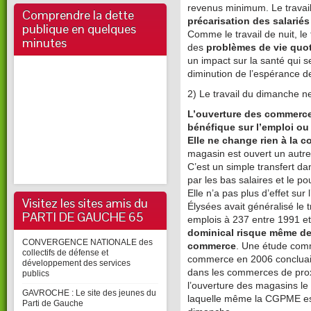
revenus minimum. Le travai
Comprendre la dette
précarisation des salariés
publique en quelques
Comme le travail de nuit, le
minutes
des
problèmes de vie quot
un impact sur la santé qui s
diminution de l’espérance d
2) Le travail du dimanche ne
L’ouverture des commerce
bénéfique sur l’emploi ou l
Elle ne change rien à la
magasin est ouvert un autre
C’est un simple transfert da
par les bas salaires et le po
Elle n’a pas plus d’effet su
Visitez les sites amis du
Élysées avait généralisé le
PARTI DE GAUCHE 65
emplois à 237 entre 1991 et
dominical risque même de d
CONVERGENCE NATIONALE des
commerce
. Une étude com
collectifs de défense et
commerce en 2006 concluait
développement des services
dans les commerces de prox
publics
l’ouverture des magasins le
GAVROCHE : Le site des jeunes du
laquelle même la CGPME est 
Parti de Gauche