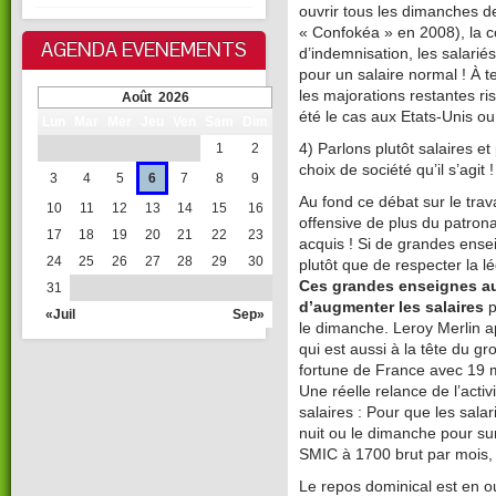
ouvrir tous les dimanches d
« Confokéa » en 2008), la co
AGENDA EVENEMENTS
d’indemnisation, les salarié
pour un salaire normal ! À te
les majorations restantes 
Août 2026
été le cas aux Etats-Unis o
Lun
Mar
Mer
Jeu
Ven
Sam
Dim
1
2
4) Parlons plutôt salaires et
choix de société qu’il s’agit !
3
4
5
6
7
8
9
Au fond ce débat sur le tra
10
11
12
13
14
15
16
offensive de plus du patrona
17
18
19
20
21
22
23
acquis ! Si de grandes ens
24
25
26
27
28
29
30
plutôt que de respecter la lég
Ces grandes enseignes au
31
d’augmenter les salaires
p
«Juil
Sep»
le dimanche. Leroy Merlin ap
qui est aussi à la tête du g
fortune de France avec 19 mi
Une réelle relance de l’acti
salaires : Pour que les salar
nuit ou le dimanche pour sur
SMIC à 1700 brut par mois, c
Le repos dominical est en ou