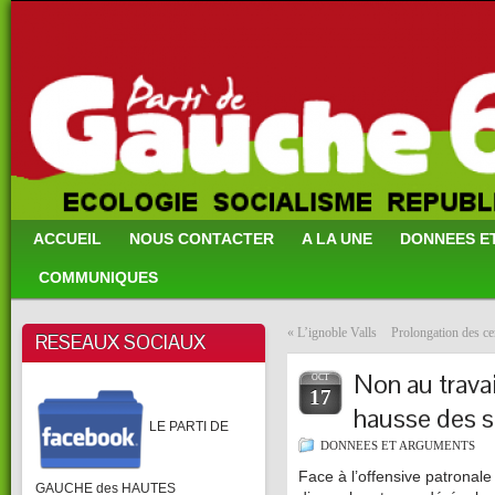
ACCUEIL
NOUS CONTACTER
A LA UNE
DONNEES E
COMMUNIQUES
«
L’ignoble Valls
Prolongation des ce
RESEAUX SOCIAUX
Non au travai
OCT
17
hausse des sa
LE PARTI DE
DONNEES ET ARGUMENTS
Face à l’offensive patronale 
GAUCHE des HAUTES